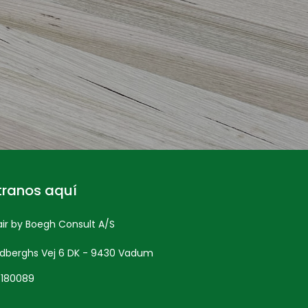
tranos aquí
r by Boegh Consult A/S
ndberghs Vej 6 DK - 9430 Vadum
5180089