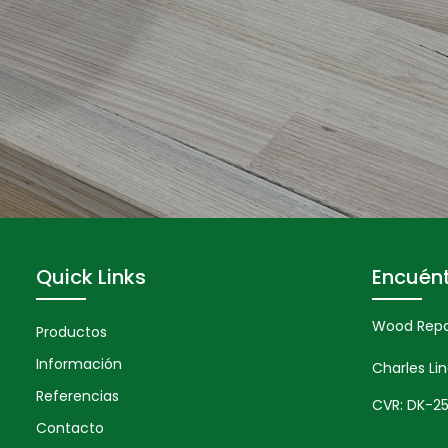
Quick Links
Encuén
Wood Repai
Productos
Información
Charles Li
Referencias
CVR: DK-2
Contacto