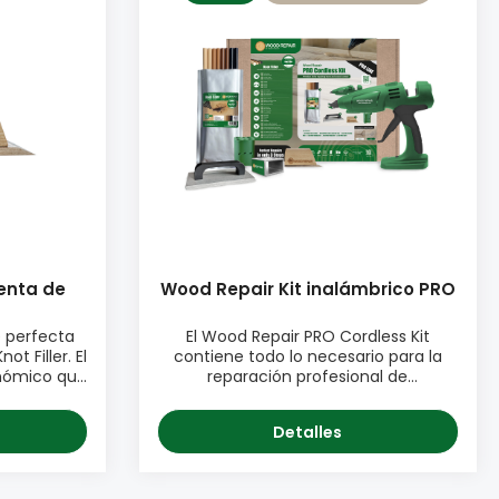
tratamientos de superficie, sin
na, color
embargo no es urgente utilizar
 mm ♦ Fácil
acabados ya que la masilla es
Knot Filler
repelente al agua cuando se
mar nuevos
endurece. INFORMACIÓN DEL
PRODUCTO: ♦ Muy alta calidad ♦
vas barras
Repelente al agua ♦ Consistencia de
ien sellada
grano fino ♦ Perfecto para suelos de
endurecido.
parquet ♦ Sólo se necesita una
aplicación ♦ Polvo mínimo al lijar ♦
Libre de cualquier tóxico ♦ Listo para
usar ♦ Perfecto para el mosaico, etc. ♦
Perfecto para las reparaciones tanto
en el exterior como en el interior.
enta de
Wood Repair Kit inalámbrico PRO
EMBALAJE: • Cubo de 7 kg.
 perfecta
El Wood Repair PRO Cordless Kit
ot Filler. El
contiene todo lo necesario para la
onómico que
reparación profesional de
l exceso de
madera.Este completo Wood Repair
 de corte es
PRO Cordless Kit está diseñado para
Detalles
n de bordes
profesionales de la industria de la
madera que trabajan en la reparación
on mango de
de nudos, grietas y otros daños en
filada. ♦
superficies de madera. El kit garantiza