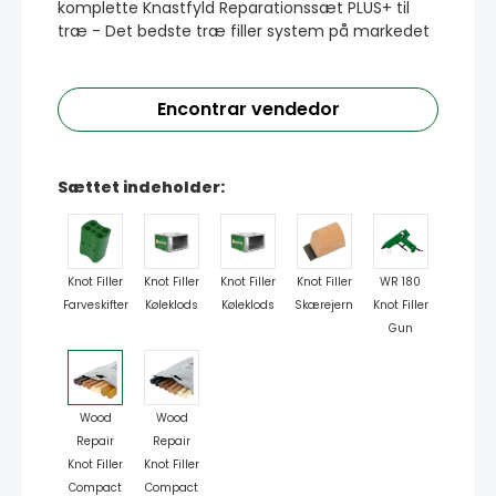
komplette Knastfyld Reparationssæt PLUS+ til
træ - Det bedste træ filler system på markedet
Encontrar vendedor
Sættet indeholder:
Knot Filler
Knot Filler
Knot Filler
Knot Filler
WR 180
Farveskifter
Køleklods
Køleklods
Skærejern
Knot Filler
Gun
Wood
Wood
Repair
Repair
Knot Filler
Knot Filler
Compact
Compact